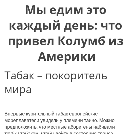
Мы едим это 
каждый день: что 
привел Колумб из 
Америки
Табак – покоритель 
мира
Впервые курительный табак европейские 
мореплаватели увидели у племени таино. Можно 
предположить, что местные аборигены набивали 
трубки табаком, чтобы войти в состояние транса.