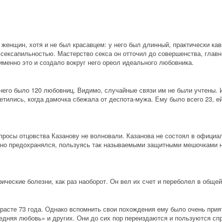
женщин, хотя и не был красавцем: у него был длинный, практически кавк
, сексапильностью. Мастерство секса он отточил до совершенства, глав
енно это и создало вокруг него ореол идеального любовника.
 него было 120 любовниц. Видимо, случайные связи им не были учтены. 
етились, когда дамочка сбежала от деспота-мужа. Ему было всего 23, ей
росы отцовства Казанову не волновали. Казанова не состоял в официал
ьно предохранялся, пользуясь так называемыми защитными мешочками на
ические болезни, как раз наоборот. Он вел их счет и переболел в общей
расте 73 года. Однако вспомнить свои похождения ему было очень приятн
дняя любовь» и других. Они до сих пор переиздаются и пользуются спр