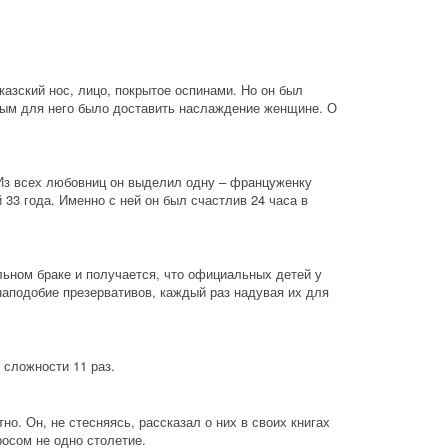
азский нос, лицо, покрытое оспинами. Но он был 
ным для него было доставить наслаждение женщине. О 
Из всех любовниц он выделил одну – француженку 
 33 года. Именно с ней он был счастлив 24 часа в 
ьном браке и получается, что официальных детей у 
подобие презервативов, каждый раз надувая их для 
 сложности 11 раз.
о. Он, не стесняясь, рассказал о них в своих книгах 
осом не одно столетие.