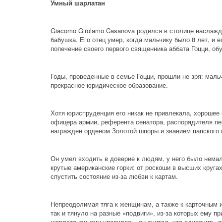
Умный шарлатан
Giacomo Girolamo Casanova родился в столице наслажде
бабушка. Его отец умер, когда мальчику было 8 лет, и 
попечение своего первого священника аббата Гоцци, об
Годы, проведенные в семье Гоцци, прошли не зря: мальч
прекрасное юридическое образование.
Хотя юриспруденция его никак не привлекала, хорошее 
офицера армии, референта сенатора, распорядителя пе
награжден орденом Золотой шпоры и званием папского п
Он умел входить в доверие к людям, у него было нема
крутые американские горки: от роскоши в высших кругах
спустить состояние из-за любви к картам.
Непреодолимая тяга к женщинам, а также к карточным и
так и тянуло на разные «подвиги», из-за которых ему п
шарлатаном ему нравилось, он считал, что одурачить д