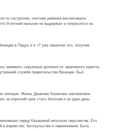
ли по гастролям, поэтому ребенка воспитывала 
что 9-летний мальчик не выдержал и попросился на 
енеции в Падуе и в 17 уже закончил его, получив 
сь занимать серьезные должности: церковного юриста, 
нутренней службе правительства Венеции. Был 
вал женщин. Жизнь Джакомо Казановы напоминала 
г за короткий срок стать богатым и за один день 
аячивших перед Казановой неплохих перспектив. Его 
й в воровстве, богохульстве и чернокнижии. Быть 