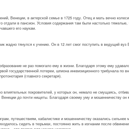
ний, Венеции, в актерской семье в 1725 году. Отец и мать вечно колеси
его отдали в пансион. Условия содержания там были настолько тяжелые, 
учавшего его наукам.
ик жадно тянулся к учению. Он в 12 лет смог поступить в ведущий вуз В
образование не раз помогало ему в жизни. Благодаря этому ему удавало
рвой государственной лотереи, шпиона инквизиционного трибунала по в
ротонотария (главного секретаря).
ло влиятельных покровителей, у которых он, немало не смущаясь, отби
 Венеции до почти нищеты. Благодаря своему уму и мошенничеству он мо
грам, путешествиям, кабалистике и мошенничеству оказались сильнее м
риходилось сидеть в тюрьмах, постоянно жить в изгнании после обвинени
урака – это подвиг для умного человека.