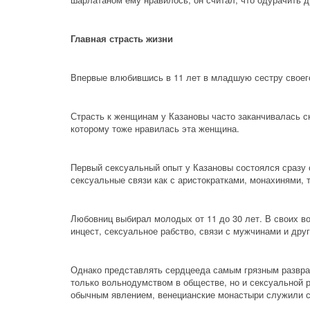
Главная страсть жизни
Впервые влюбившись в 11 лет в младшую сестру своего
Страсть к женщинам у Казановы часто заканчивалась ск
которому тоже нравилась эта женщина.
Первый сексуальный опыт у Казановы состоялся сразу с
сексуальные связи как с аристократками, монахинями, 
Любовниц выбирал молодых от 11 до 30 лет. В своих во
инцест, сексуальное рабство, связи с мужчинами и дру
Однако представлять сердцееда самым грязным разврат
только вольнодумством в обществе, но и сексуальной р
обычным явлением, венецианские монастыри служили 