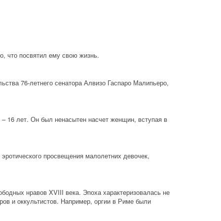
о, что посвятил ему свою жизнь.
ьства 76-летнего сенатора Алвизо Гаспаро Малипьеро, 
– 16 лет. Он был ненасытен насчет женщин, вступая в 
 эротического просвещения малолетних девочек, 
одных нравов XVIII века. Эпоха характеризовалась не 
ов и оккультистов. Например, оргии в Риме были 