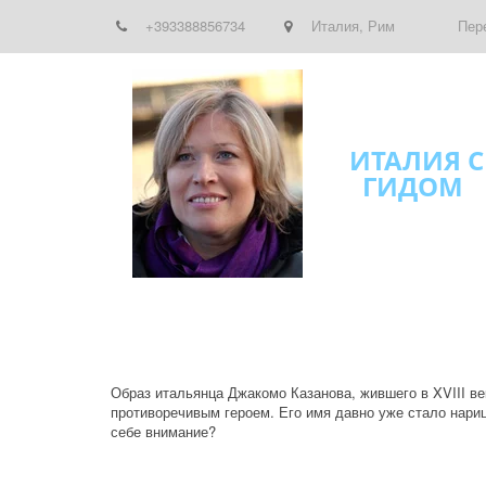
+393388856734
Италия
,
Рим
Пер
ИТАЛИЯ С
ГИДОМ
Образ итальянца Джакомо Казанова, жившего в XVIII ве
противоречивым героем. Его имя давно уже стало нари
себе внимание?