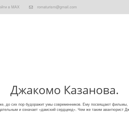
ейти в MAX
romaturism@gmail.com
Джакомо Казанова.
ке, до сих пор будоражит умы современников. Ему посвящают фильмы, п
цательным и означает «дамский сердцеед». Чем же таким авантюрист Джа