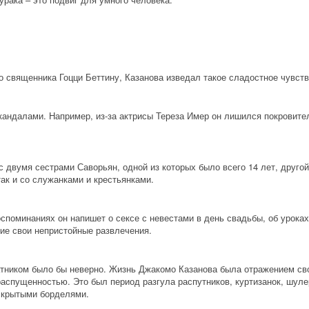
 священника Гоцци Беттину, Казанова изведал такое сладостное чувств
андалами. Например, из-за актрисы Тереза Имер он лишился покровител
 двумя сестрами Саворьян, одной из которых было всего 14 лет, другой 
так и со служанками и крестьянками.
споминаниях он напишет о сексе с невестами в день свадьбы, об уроках
гие свои непристойные развлечения.
ником было бы неверно. Жизнь Джакомо Казанова была отражением своб
аспущенностью. Это был период разгула распутников, куртизанок, шулер
скрытыми борделями.