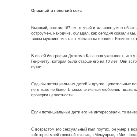
Опасный и нелегкий секс
Высокий, ростом 187 см, жгучий итальянец умел обаять 
остроумен, находчив, обладал, как сегодня сказали бы
таком мужчине мечтают миллионы женщин. Возможно, им
В своей биографии Джакома Казанова указывает, что у
Генриетту, которая была старше его на 10 лет. Они встр
сутки.
Судьбы потенциальных детей и другие щепетильные воп
него тоже не было. В сексе активный любовник тщател
проверки целостности.
Если потенциальные дети его не интересовали, то венер
С возрастом его сексуальный пыл поутих, он умер в воз
«История моей грешной жизни», «Мемуары», «Моя после