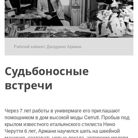
Рабочий кабинет Джорджио Армани
Судьбоносные 
встречи
Через 7 лет работы в универмаге его приглашают 
помощником в дом высокой моды Cerruti. Пробыв под 
крылом известного итальянского стилиста Нино 
Черутти 6 лет, Армани научился шить на швейной 
машинке, создавать новые лекала, авторские модели 