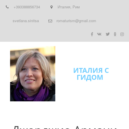
+393388856734
Италия
,
Рим
svetlana.sinitsa
romaturism@gmail.com
ИТАЛИЯ С
ГИДОМ