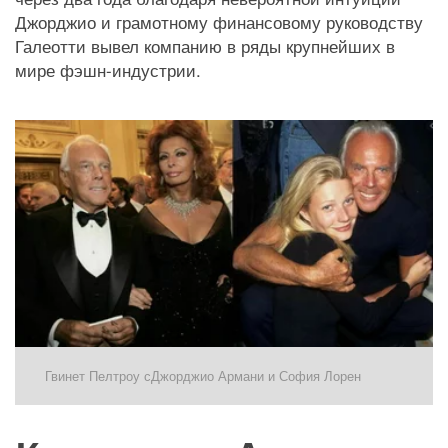
Джорджио и грамотному финансовому руководству 
Галеотти вывел компанию в ряды крупнейших в 
мире фэшн-индустрии. 
Гвинет Пелтроу сДжорджио Армани и София Лорен