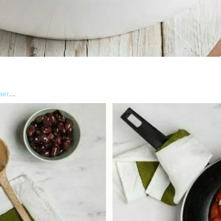
вет
…