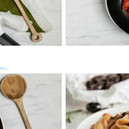
вет
…