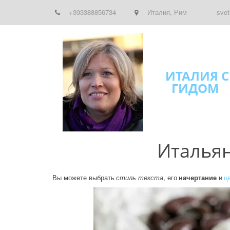
+393388856734
Италия
,
Рим
svet
ИТАЛИЯ С
ГИДОМ
Итальян
Вы можете выбрать 
стиль текста
, его 
начертание
 и 
ц