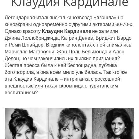
Клаудия Кардинале
Легендарная итальянская кинозвезда «взошла» на 
киноэкраны одновременно с другими актерами 60-70-х. 
Однако красоту 
Клаудии Кардинале
 не затмили 
Джина Лоллобриджида, Катрин Денев, Бриджит Бардо 
и Роми Шнайдер. В одних кинолентах с ней снимались 
Марчелло Мастрояни, Жан-Поль Бельмондо и Ален 
Делон, но чем закончились их пылкие признания? 
Желтая пресса была к ней беспощадна, публика 
боготворила, а она всем мило улыбалась. Так кто же 
эта Клаудиа Кардинале – интриганка с роскошной 
внешностью или тихая скромница с пуританским 
воспитанием?