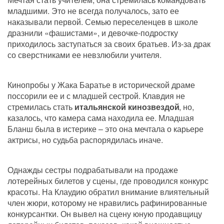
младшими. Это не всегда получалось, зато ее 
наказывали первой. Семью переселенцев в школе 
дразнили «фашистами», и девочке-подростку 
приходилось заступаться за своих братьев. Из-за драк 
со сверстниками ее невзлюбили учителя.
Кинопробы у Жака Баратье в исторической драме 
поссорили ее и с младшей сестрой. Клавдия не 
стремилась стать 
итальянской кинозвездой
, но, 
казалось, что камера сама находила ее. Младшая 
Бланш была в истерике – это она мечтала о карьере 
актрисы, но судьба распорядилась иначе. 
Однажды сестры подрабатывали на продаже 
лотерейных билетов у сцены, где проводился конкурс 
красоты. На Клаудию обратил внимание влиятельный 
член жюри, которому не нравились рафинированные 
конкурсантки. Он вывел на сцену юную продавщицу 