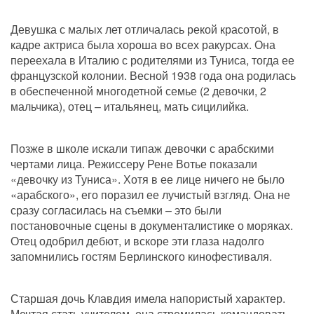
Девушка с малых лет отличалась рекой красотой, в 
кадре актриса была хороша во всех ракурсах. Она 
переехала в Италию с родителями из Туниса, тогда ее 
французской колонии. Весной 1938 года она родилась 
в обеспеченной многодетной семье (2 девочки, 2 
мальчика), отец – итальянец, мать сицилийка. 
Позже в школе искали типаж девочки с арабскими 
чертами лица. Режиссеру Рене Вотье показали 
«девочку из Туниса». Хотя в ее лице ничего не было 
«арабского», его поразил ее лучистый взгляд. Она не 
сразу согласилась на съемки – это были 
постановочные сцены в документалистике о моряках. 
Отец одобрил дебют, и вскоре эти глаза надолго 
запомнились гостям Берлинского кинофестиваля.
Старшая дочь Клавдия имела напористый характер. 
Мечтая стать учителем, она стремилась командовать 