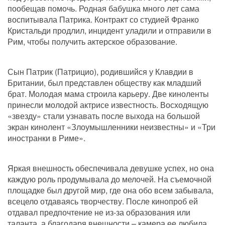
пообещав помочь. Родная бабушка много лет сама 
воспитывала Патрика. Контракт со студией Франко 
Кристальди продлил, инцидент уладили и отправили в 
Рим, чтобы получить актерское образование. 
Сын Патрик (Патрицио), родившийся у Клавдии в 
Британии, был представлен обществу как младший 
брат. Молодая мама строила карьеру. Две киноленты 
принесли молодой актрисе известность. Восходящую 
«звезду» стали узнавать после выхода на большой 
экран кинолент «Злоумышленники неизвестны» и «Три 
иностранки в Риме». 
Яркая внешность обеспечивала девушке успех, но она 
каждую роль продумывала до мелочей. На съемочной 
площадке был другой мир, где она обо всем забывала, 
всецело отдаваясь творчеству. После кинопроб ей 
отдавал предпочтение не из-за образования или 
таланта, а благодаря внешности – камера ее любила…