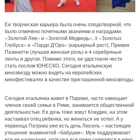
Ее творческая карьера была очень плодотворной, что 
было отмечено почетными званиями и наградами. 
«Золотой Лев» и «Золотой Медведь», 3 «Золотых 
Глобуса» и «Пардо Д'Оро» (карьерный рост), Премия 
Пазинетти (лучшая женская роль) и 4 серебряные 
ленты и другое. Помимо этого, ее удостоили чести 
стать послом ЮНЕСКО. Сегодня итальянскую 
кинозвезду можно видеть на европейских 
кинофестивалях в качестве приглашенной кинозвезды.
Сегодня итальянка живет в Париже, часто навещает 
членов своей семьи в Риме, занимается общественной 
деятельностью. Ее дочь тоже зовут Клаудия, на этом 
настаивал отец ребенка, но жениться не хотел. А у 
первенца Патрика уже есть дочь Люсиль – настоящее 
утешение знаменитой «бабушки». Муж поддерживает 
все ее начинания, хотя она все реже снимается в кино. 