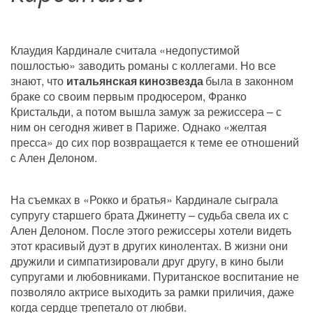
Клаудия Кардинале считала «недопустимой 
пошлостью» заводить романы с коллегами. Но все 
знают, что 
итальянская
кинозвезда
 была в законном 
браке со своим первым продюсером, Франко 
Кристальди, а потом вышла замуж за режиссера – с 
ним он сегодня живет в Париже. Однако «желтая 
пресса» до сих пор возвращается к теме ее отношений 
с Ален Делоном.
На съемках в «Рокко и братья» Кардинале сыграла 
супругу старшего брата Джинетту – судьба свела их с 
Ален Делоном. После этого режиссеры хотели видеть 
этот красивый дуэт в других кинолентах. В жизни они 
дружили и симпатизировали друг другу, в кино были 
супругами и любовниками. Пуританское воспитание не 
позволяло актрисе выходить за рамки приличия, даже 
когда сердце трепетало от любви.