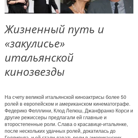
Жизненный путь и 
«закулисье» 
итальянской 
кинозвезды
На счету великой итальянской киноактрисы более 50 
ролей в европейском и американском кинематографе. 
Федерико Фелллини, Клод Лелюш, Джанфранко Корси и 
другие режиссеры предлагали ей главные и 
второстепенные роли. Слава о красавице-итальянке, 
после нескольких удачных ролей, докатилась до 
Голливуда, и ей стали давать роли в американских 