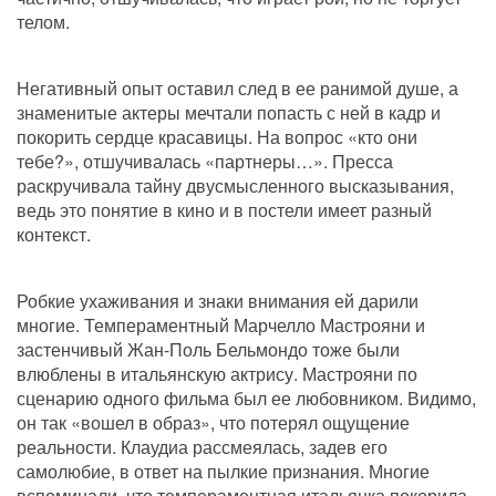
телом. 
Негативный опыт оставил след в ее ранимой душе, а 
знаменитые актеры мечтали попасть с ней в кадр и 
покорить сердце красавицы. На вопрос «кто они 
тебе?», отшучивалась «партнеры…». Пресса 
раскручивала тайну двусмысленного высказывания, 
ведь это понятие в кино и в постели имеет разный 
контекст. 
Робкие ухаживания и знаки внимания ей дарили 
многие. Темпераментный Марчелло Мастрояни и 
застенчивый Жан-Поль Бельмондо тоже были 
влюблены в итальянскую актрису. Мастрояни по 
сценарию одного фильма был ее любовником. Видимо, 
он так «вошел в образ», что потерял ощущение 
реальности. Клаудиа рассмеялась, задев его 
самолюбие, в ответ на пылкие признания. Многие 
вспоминали, что темпераментная итальянка покорила 