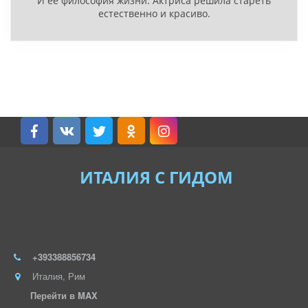
И ее философия жизни. Актриса решила стареть
естественно и красиво.
ИТАЛИЯ С ГИДОМ
+393388856734
Италия
,
Рим
Перейти в MAX