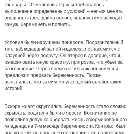
гонорары. От молодой актрисы требовалось 
выполнение определенных условий – нельзя менять 
внешность (вес, длина волос), недопустимо выходит 
замуж, беременеть и полнеть. 
Условия были нарушены поневоле. Подозрительный 
тип, наблюдавший за ней издалека, познакомился с 
Клаудией через подругу. Он втерся в доверие, чтобы 
изнасиловать юную красотку, пригрозив, что убьет за 
разглашение. Через время насильник объявился и 
предложил прервать беременность. Позже 
выяснилось, что за ним тянулся целый шлейф таких 
историй.
Вскоре живот округлился, беременность стало сложно 
скрывать, родители были в ярости. Воспитание не 
позволило девушке оборвать жизнь сформированного 
младенца на 7-м месяце беременности. Контракт был 
под угрозой, но продюсер поговорил с ее родителями, 