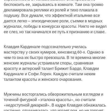
беспокоить ее, закрываясь в комнате. Там она громко 
декламировала реплики из ролей и тихо плакала в 
подушку. Все думали, что эффектной итальянке все 
дается легко – эпизодические роли, съемки в модных 
журналах, победы в конкурсах красоты. Никто не видел 
ее слез, но так начинался ее путь к признанию и славе. 
Клавдия Кардинале подсознательно училась 
мастерству у своих кумиров, кинозвезд 60-х. Однако в 
чем-то она их быстро превзошла. В те времена многие 
женские журналы устраивали споры, сравнивая 
красоту и актерский талант Брижит Бардо, Клавдии 
Кардинале и Софи Лорен. Каждую считали неким 
талантом красоты и женского очарования. 
Мужчины восторгались обворожительным взглядом и 
точеной фигуркой «эталона красоты», но считали 
«недоступной дикаркой». В кадре Клавдия обнажалась 
частично, отшучивалась, что играет рои, но не торгует 